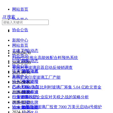
网站首页
끠
搜索
协会简介
协会公告
新闻中心
网站首页
党建工作
行业动态
2026-04-30
协会简介
Zippe公司推出高能效配合料预热系统
行业管理
国际动态
2026-03-09
协会公告
英国对华玻璃容器启动反倾销调查
技术交流
协会动态
政策法规
2025-09-01
新闻中心
肖特扩大印度玻璃工厂产能
特色区域
技术管理
专家论坛
2025-08-06
艺术天地
行业动态
Ciner Glass 为其比利时玻璃厂筹集 5.04 亿欧元资金
品牌建设
质量标准
玻璃常识
2025-04-10
行业管理
日用玻璃器皿企业应对关税之战的策略分析
国际动态
2025-02-28
供求信息
行业名牌
Vitro 在墨西哥玻璃厂投资 7000 万美元启动4号熔炉
技术交流
协会动态
政策法规
2024-12-25
行业名品